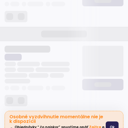
Osobné vyzdvihnutie momentálne nie je
k dispozícii
Objednávky “ čo najskor” spustíme opäť 
Zajtra
 o 
Ok