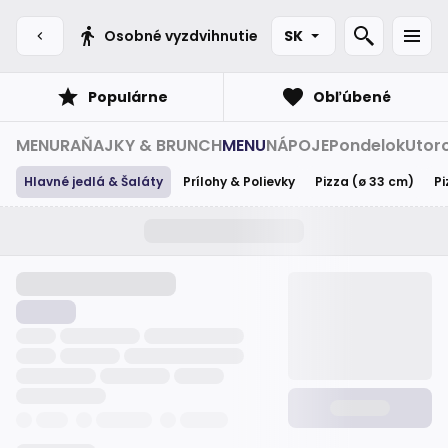
Osobné vyzdvihnutie
SK
Populárne
Obľúbené
MENU
RAŇAJKY & BRUNCH
MENU
NÁPOJE
Pondelok
Utor
Hlavné jedlá & Šaláty
Prílohy & Polievky
Pizza (ø 33 cm)
Pi